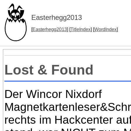
Easterhegg2013
[
Easterhegg2013
] [
TitleIndex
] [
WordIndex
]
Lost & Found
Der Wincor Nixdorf
Magnetkartenleser&Schre
rechts im Hackcenter au